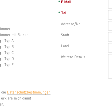
*
E-Mail
*
Tel.
Adresse/Nr.
zimmer
immer mit Balkon
Stadt
 - Typ A
Land
 - Typ B
 - Typ C
Weitere Details
 - Typ D
 - Typ E
 die
Datenschutzbestimmungen
 erkläre mich damit
en.